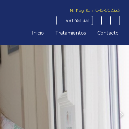
C-15-002323
N.º Reg. San.:
981 451 331
Inicio
Tratamientos
Contacto