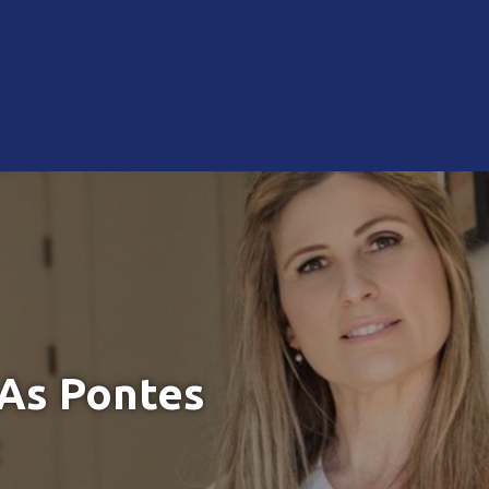
 As Pontes
z