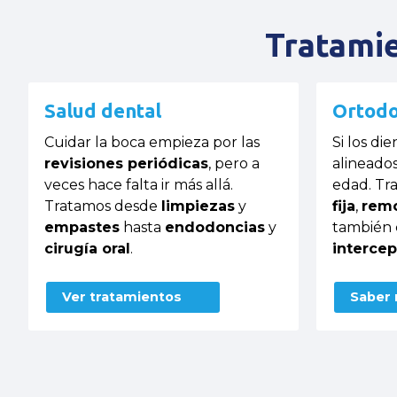
Tratamie
Salud dental
Ortodo
Cuidar la boca empieza por las
Si los di
revisiones periódicas
, pero a
alineados
veces hace falta ir más allá.
edad. Tr
Tratamos desde
limpiezas
y
fija
,
remo
empastes
hasta
endodoncias
y
también
cirugía oral
.
intercep
Ver tratamientos
Saber