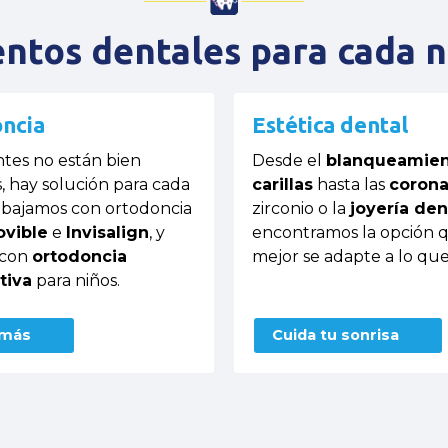
ntos dentales para cada 
ncia
Estética dental
entes no están bien
Desde el
blanqueamie
, hay solución para cada
carillas
hasta las
coron
abajamos con ortodoncia
zirconio o la
joyería den
vible
e
Invisalign
, y
encontramos la opción 
 con
ortodoncia
mejor se adapte a lo que
tiva
para niños.
 más
Cuida tu sonrisa