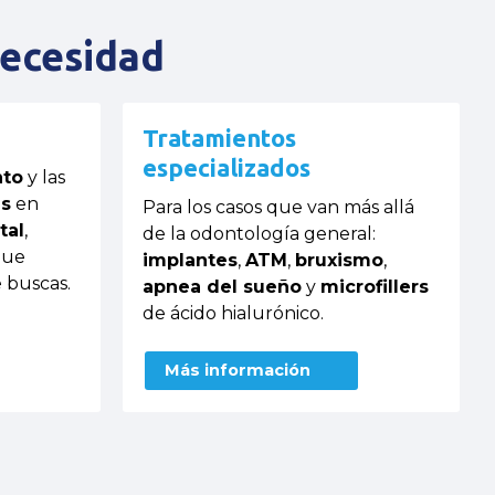
necesidad
Tratamientos
especializados
nto
y las
as
en
Para los casos que van más allá
tal
,
de la odontología general:
que
implantes
,
ATM
,
bruxismo
,
 buscas.
apnea del sueño
y
microfillers
de ácido hialurónico.
Más información